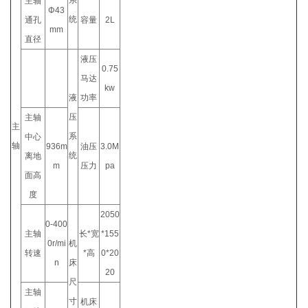
主轴
Φ43
统
通孔
容量
2L
mm
直径
液压
0.75
马达
kw
液
功率
压
主轴
主
系
中心
轴
936m
油压
3.0M
统
离地
m
压力
pa
面高
度
2050
0-400
主轴
长*宽
*155
0r/mi
机
转速
*高
0*20
n
床
20
尺
主轴
寸
机床