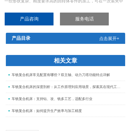
一些形状复杂、精度要求高的回转体零件的加工，可在一次装夹中
完成全部或大部分工序的加工，即可保证精度、又可提高效率、降
低成本。
产品咨询
服务电话
产品目录
点击展开+
相关文章
车铣复合机床常见配置有哪些？双主轴、动力刀塔功能特点详解
车铣复合机床的深度剖析：从工作原理到应用场景，探索其在现代工业中的价值
车铣复合机床：支持钻、攻、铣多工艺，适配多行业
车铣复合机床：如何提升生产效率与加工精度