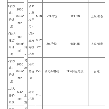
X轴快
动力
2000
速进
刀具
0mm/
M10
Y轴导轨
HGH30
上银/银泰
给速
攻牙
min
度
尺寸
Y轴快
切削
2000
速进
油用
0.12
0mm/
Z轴导轨
HGH35
上银/银泰
给速
冷
电机
kw
min
度
却
功率
系
Z轴快
2000
冷却
统
速进
0mm/
箱容
150L
动力头电机
2kw伺服电机
台达
给速
min
量
度
zui大
Φ42
马达
棒料
润
25w
mm
功率
直径
滑
系