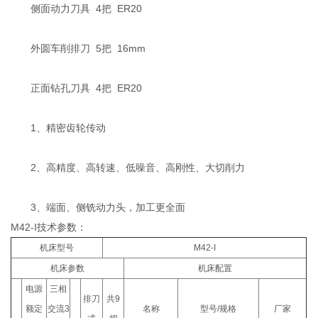
侧面动力刀具 4把 ER20
外圆车削排刀 5把 16mm
正面钻孔刀具 4把 ER20
1、精密齿轮传动
2、高精度、高转速、低噪音、高刚性、大切削力
3、端面、侧铣动力头，加工更全面
M42-I技术参数：
机床型号
M42-I
机床参数
机床配置
电源
三相
排刀
共9
额定
交流3
名称
型号/规格
厂家