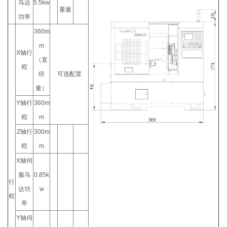
马达
5.5kw
重量
功率
360m
m
X轴行
（直
程
径
可选配置
量）
Y轴行
360m
程
m
Z轴行
300m
程
m
X轴伺
服马
0.85k
行
达功
w
程
率
Y轴伺