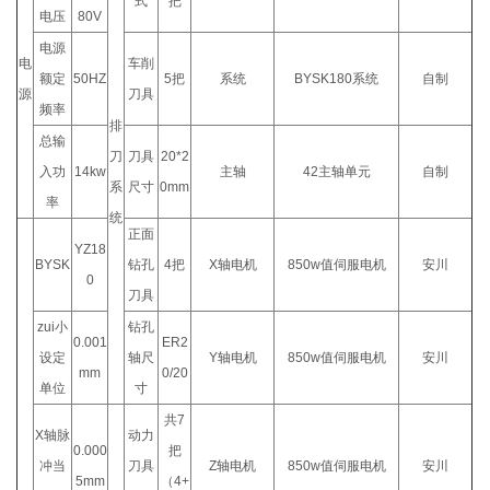
式
把
电压
80V
电源
电
车削
额定
50HZ
5把
系统
BYSK180系统
自制
源
刀具
频率
排
总输
刀
刀具
20*2
入功
14kw
主轴
42主轴单元
自制
系
尺寸
0mm
率
统
正面
YZ18
BYSK
钻孔
4把
X轴电机
850w值伺服电机
安川
0
刀具
zui小
钻孔
0.001
ER2
设定
轴尺
Y轴电机
850w值伺服电机
安川
mm
0/20
单位
寸
共7
X轴脉
动力
0.000
把
冲当
刀具
Z轴电机
850w值伺服电机
安川
5mm
（4+