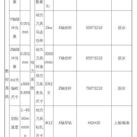
量
数量
3）
动力
Y轴脉
0.001
刀具
冲当
2kw
X轴丝杆
500*3210
跃尔
mm
马达
量
功率
Z轴脉
动力
0.001
3000
冲当
刀具
Y轴丝杆
655*3210
跃尔
mm
动
r/min
量
转速
数
力
动力
控
系
zui大
±999
刀具
ER2
系
统
编程
Z轴丝杆
780*3210
跃尔
9.999
夹头
0
统
尺寸
尺寸
1--40
动力
切削
00m
刀具
Φ12
X轴导轨
HGH30
上银/银泰
速度
m/mi
钻孔
n
尺寸