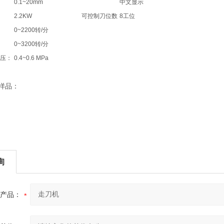
0.1~20mm
中文显示
2.2KW
可控制刀位数
8工位
0~2200转/分
0~3200转/分
压：
0.4~0.6 MPa
样品：
询
产品：