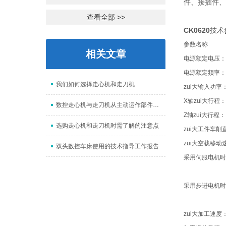
件、接插件、
查看全部 >>
CK0620
技术
参数名称
相关文章
电源额定电压：
电源额定频率：
我们如何选择走心机和走刀机
zui大输入功率
X轴zui大行程：
数控走心机与走刀机从主动运作部件不同的区分
Z轴zui大行程：
选购走心机和走刀机时需了解的注意点
zui大工件车削
zui大空载移动
双头数控车床使用的技术指导工作报告
采用伺服电机时
采用步进电机时
zui大加工速度