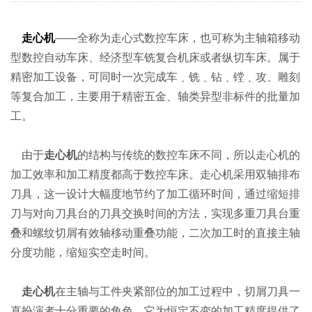
走心机
——全称为走心式数控车床，也可称为主轴箱移动
型数控自动车床、经济型车铣复合机床或者纵切车床。属于
精密加工设备，可同时一次完成车﹑铣﹑钻﹑镗﹑攻、雕刻
等复合加工，主要用于精密五金、轴类异型非标件的批量加
工。
由于
走心机
的结构与传统的数控车床不同，所以走心机的
加工效率和加工精度都高于数控车床。走心机采用双轴排布
刀具，这一设计大幅度地节约了加工循环时间，通过缩短排
刀与对向刀具台的刀具交换时间的方法，实现多重刀具台重
叠和螺纹切屑有效轴移动重叠功能，二次加工时的直接主轴
分度功能，缩短实空走时间。
走心机
在主轴与工件夹紧部位的加工过程中，切屑刀具一
直扮演者十分重要的角色，它为恒定不变的加工精度提供了