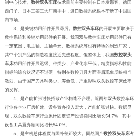
制中心技术。
数控双头车床
技术目前主要控制在日本发那客、德国
西门子、日本三菱三大厂商手中，进口数控系统根本垄断了中国国
内市场。
3、是关键功用部件开展滞后。
数控双头车床
的开展主要取决于
数控系统和关键功用部件的开展。我国双头数控车床功用部件已有
一定范围，电主轴、主轴单元、数控系统等也有特地的制造厂家，
其中个别产品的制造程度接近先进程度。但整体上，我国
数控双头
车床
功用部件开展迟缓、种类少、产业化水平低，精度指标和性能
指标的综合状况还不过硬，特别在数控刀具方面滞后现象反映相当
激烈。由于国产刀具种类少、寿命低，严重影响双头数控车床效率
的发挥。
4、是产能扩张过快招致产业构造不合理。近两年双头数控车床
行业各企业厂房扩建、设备置办投入宏大，产能扩张过快。数据显
现，双头数控车床行业累计固定资产投资额同比增长54.7%，其中
设备工具置办额同比增长54.0%。
5、是主机总体程度与国外差距较大。固然国产
数控双头车床
占