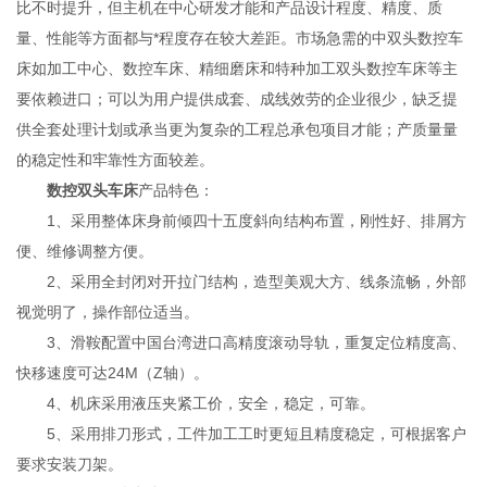
比不时提升，但主机在中心研发才能和产品设计程度、精度、质
量、性能等方面都与*程度存在较大差距。市场急需的中双头数控车
床如加工中心、数控车床、精细磨床和特种加工双头数控车床等主
要依赖进口；可以为用户提供成套、成线效劳的企业很少，缺乏提
供全套处理计划或承当更为复杂的工程总承包项目才能；产质量量
的稳定性和牢靠性方面较差。
数控双头车床
产品特色：
1、采用整体床身前倾四十五度斜向结构布置，刚性好、排屑方
便、维修调整方便。
2、采用全封闭对开拉门结构，造型美观大方、线条流畅，外部
视觉明了，操作部位适当。
3、滑鞍配置中国台湾进口高精度滚动导轨，重复定位精度高、
快移速度可达24M（Z轴）。
4、机床采用液压夹紧工价，安全，稳定，可靠。
5、采用排刀形式，工件加工工时更短且精度稳定，可根据客户
要求安装刀架。