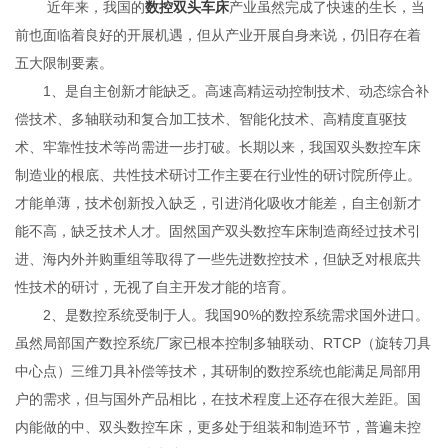
近年来，我国的
数控双头车床
产业虽然完成了快速的生长，当
前也面临着良好的开展机遇，但从产业开展自身来说，仍旧存在着
五大限制要素。
1、是自主创新才能缺乏。高速高精运动控制技术、动态综合补
偿技术、多轴联动和复合加工技术、智能化技术、高精度直驱技
术、牢靠性技术等尚需进一步打破。长期以来，我国双头数控车床
制造业的根底、共性技术研讨工作主要在行业性的研讨院所停止。
才能单薄，技术创新投入缺乏，引进消化吸收才能差，自主创新才
能不高，缺乏技术人才。固然国产双头数控车床制造商经过技术引
进、海内外并购重组等取得了一些先进数控技术，但缺乏对根底共
性技术的研讨，无视了自主开发才能的培育。
2、是数控系统受制于人。我国90%的数控系统需求国外进口。
虽然局部国产数控系统厂家已根本控制多轴联动、RTCP（旋转刀具
中心点）三维刀具补偿等技术，其研制的数控系统也能满足局部用
户的需求，但与国外产品相比，在技术程度上还存在很大差距。国
内能做的中、双头数控车床，更多处于组装和制造环节，普遍未控