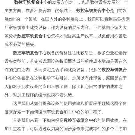
数控车铣复合中心
的发展方向之一，也是数控设备发展的一个
主要方向。在多种复合加工的领域上，
数控车铣复合中心
是目前发
展zui*的一个领域。在国内外的各种展会上，我们可以看到很多机床
厂家纷纷推出此类设备，作为设备的展示内容。下面就由小编为大
家分析
数控车铣复合中心
怎样才能提高生产效率，以免使用不当造
成不必要的损失。
数控车铣复合中心
设备的价格往往比较昂贵，很多企业在选择
设备类型前，首先考虑因设备折旧而造成的单件成本增加是否在允
许的范围之内，从而决定是否采购此类设备，很多的
数控车铣复合
中心
设备都是在这种形势下被引进。之所以有此现象，原因是在于
人们对于此类设备的应用不够了解，除了担心日常维护的成本之
外，对加工程序的编制也摸不着头绪。
这里我们从如何提高设备的使用效率和扩展应用领域这两个角
度来探索一下如何编制车铣复合加工中心的加工程序。
首先我们来看一下如何提高
数控车铣复合中心
的使用效率。在
加工过程中，可以通过双刀架的同步操作来完成零件的多个工序加